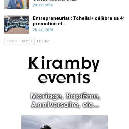
28 Juil, 2026
Entrepreneuriat : Tchellal+ célèbre sa 4ᵉ
promotion et…
25 Juil, 2026
PREV
NEXT
1 De 451