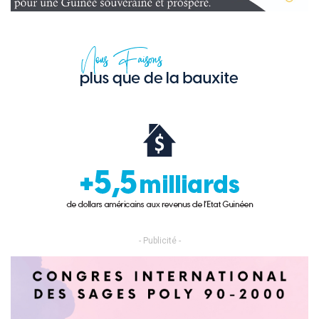
- Publicité -