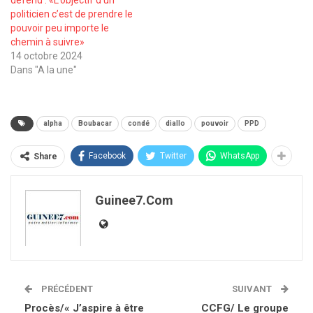
politicien c’est de prendre le
pouvoir peu importe le
chemin à suivre»
14 octobre 2024
Dans "A la une"
alpha
Boubacar
condé
diallo
pouvoir
PPD
Facebook
Twitter
WhatsApp
Share
Guinee7.com
PRÉCÉDENT
SUIVANT
Procès/« J’aspire à être
CCFG/ Le groupe