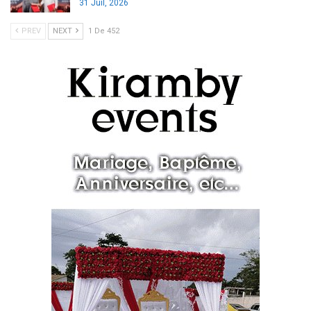
31 Juil, 2026
PREV
NEXT
1 De 452