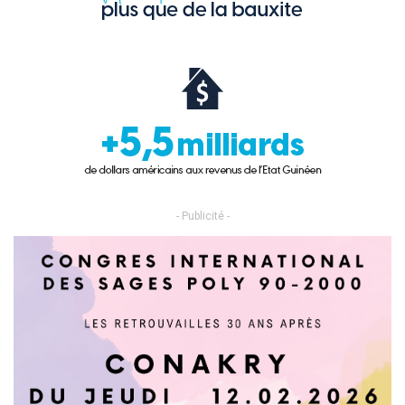
- Publicité -