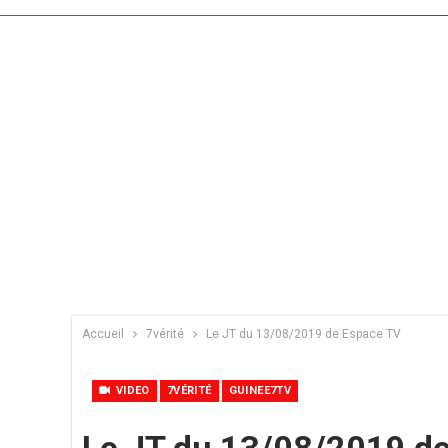
Accueil
7vérité
Le JT du 13/08/2019 de Espace TV
VIDEO
7VÉRITÉ
GUINEE7TV