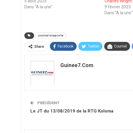
5 août 2025
Charles Wright
Dans "A la une"
9 février 2023
Dans "A la une"
journal esapce tv
Facebook
Twitter
Courriel
Share
Guinee7.com
PRÉCÉDENT
Le JT du 13/08/2019 de la RTG Koloma