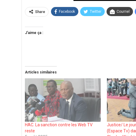
Facebook
Twitter
Courriel
Share
J’aime ça :
Articles similaires
HAC. La sanction contre les Web TV
Justice/ Le jo
reste
(Espace Tv) dan