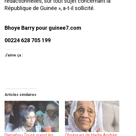
rédactionnelles, sur tout sujet concernant la
République de Guinée », a-t-il sollicité.
Bhoye Barry pour guinee7.com
00224 628 705 199
J’aime ça :
Articles similaires
Djenabou Touré prend les
Obsèques de Hadja Andrée