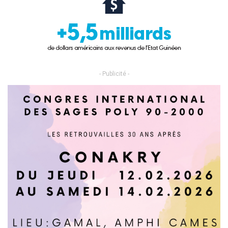
- Publicité -