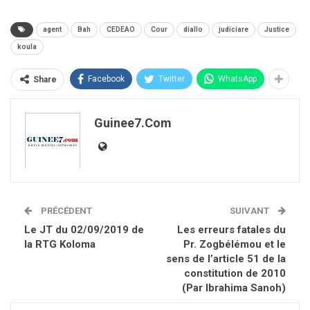
agent
Bah
CEDEAO
Cour
diallo
judiciare
Justice
koula
Facebook
Twitter
WhatsApp
Share
Guinee7.com
PRÉCÉDENT
SUIVANT
Le JT du 02/09/2019 de
Les erreurs fatales du
la RTG Koloma
Pr. Zogbélémou et le
sens de l’article 51 de la
constitution de 2010
(Par Ibrahima Sanoh)