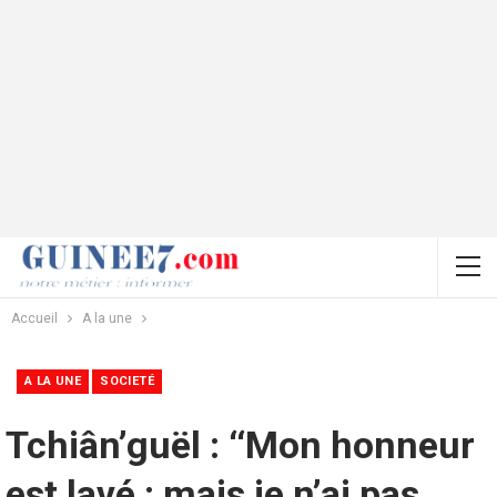
Accueil
A la une
A LA UNE
SOCIETÉ
Tchiân’guël : ‘‘Mon honneur
est lavé ; mais je n’ai pas