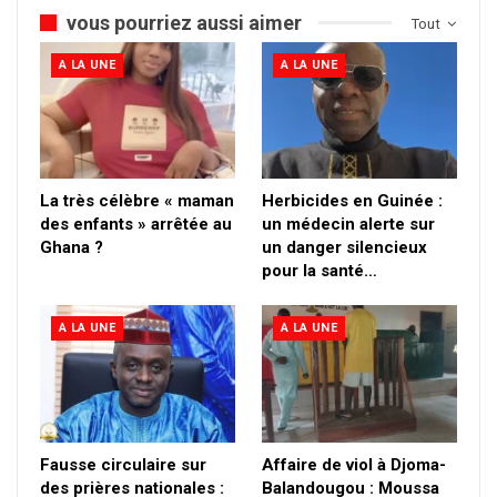
vous pourriez aussi aimer
Tout
A LA UNE
A LA UNE
La très célèbre « maman
Herbicides en Guinée :
des enfants » arrêtée au
un médecin alerte sur
Ghana ?
un danger silencieux
pour la santé…
A LA UNE
A LA UNE
Fausse circulaire sur
Affaire de viol à Djoma-
des prières nationales :
Balandougou : Moussa