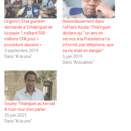
Urgent/L’Etat guinéen
Rebondissement dans
demande à Tchiân’guël de
l’affaire Koula/ Thiâ’nguel
lui payer 1 milliard 500
déclare qu’ ‘‘un ami en
millions CFA pour «
service à la Présidence l’a
procédure abusive »
informé, par téléphone, que
3 septembre 2019
sa vie était en danger’’
Dans "A la une"
5 juin 2019
Dans "Actualités"
Souley Thianguel au bercail :
A mon tour d’en parler…
25 juin 2021
Dans "A la une"