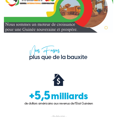
- Publicité -