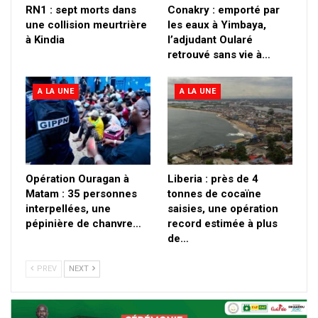
RN1 : sept morts dans
Conakry : emporté par
une collision meurtrière
les eaux à Yimbaya,
à Kindia
l’adjudant Oularé
retrouvé sans vie à…
A LA UNE
A LA UNE
Opération Ouragan à
Liberia : près de 4
Matam : 35 personnes
tonnes de cocaïne
interpellées, une
saisies, une opération
pépinière de chanvre…
record estimée à plus
de…
PREV
NEXT