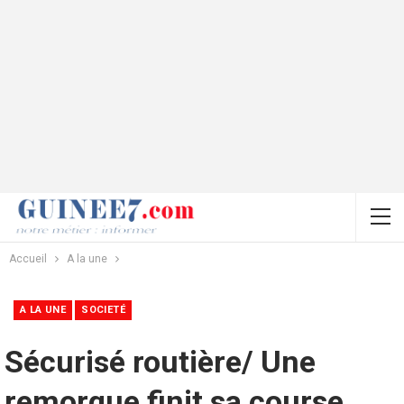
Accueil
A la une
A LA UNE
SOCIETÉ
Sécurisé routière/ Une
remorque finit sa course