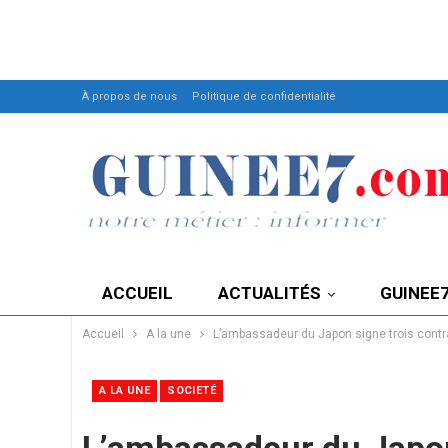
À propos de nous
Politique de confidentialité
ACCUEIL
ACTUALITÉS
GUINEE
Accueil
A la une
L’ambassadeur du Japon signe trois contr
A LA UNE
SOCIETÉ