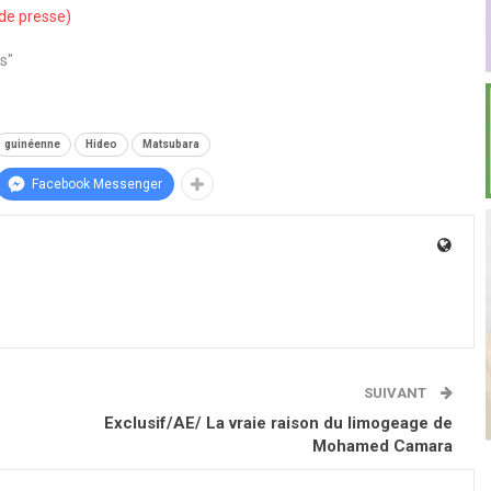
e presse)
s"
guinéenne
Hideo
Matsubara
Facebook Messenger
SUIVANT
Exclusif/AE/ La vraie raison du limogeage de
Mohamed Camara