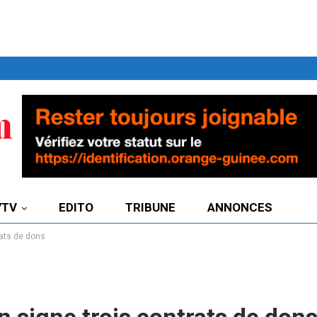
7TV
EDITO
TRIBUNE
ANNONCES
ats de dons