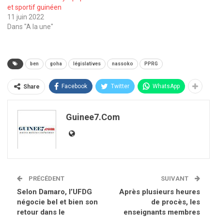
et sportif guinéen
11 juin 2022
Dans "A la une"
ben
goha
législatives
nassoko
PPRG
Facebook
Twitter
WhatsApp
Share
Guinee7.com
PRÉCÉDENT
SUIVANT
Selon Damaro, l’UFDG
Après plusieurs heures
négocie bel et bien son
de procès, les
retour dans le
enseignants membres