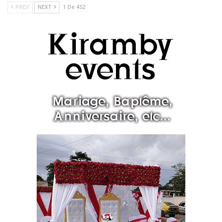
PREV
NEXT
1 De 452