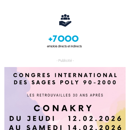
- Publicité -