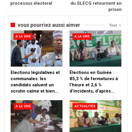
processus électoral
du SLECG retournent en
prison
vous pourriez aussi aimer
Tout
A LA UNE
A LA UNE
Elections législatives et
Élections en Guinée :
communales: les
85,3 % de fermetures à
candidats saluent un
l’heure et 2,6 %
scrutin calme et bien…
d’incidents, d’après…
A LA UNE
ACTUALITÉS