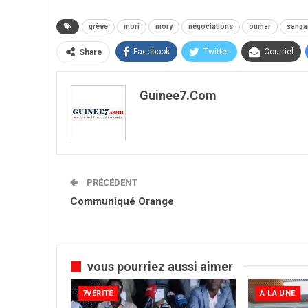
grève
mori
mory
négociations
oumar
sanga
Facebook
Twitter
Courriel
Share
Guinee7.com
PRÉCÉDENT
Communiqué Orange
vous pourriez aussi aimer
7VÉRITÉ
A LA UNE