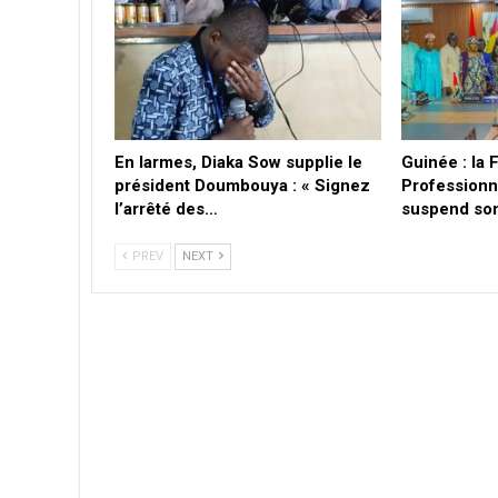
En larmes, Diaka Sow supplie le
Guinée : la 
président Doumbouya : « Signez
Professionn
l’arrêté des…
suspend son
PREV
NEXT