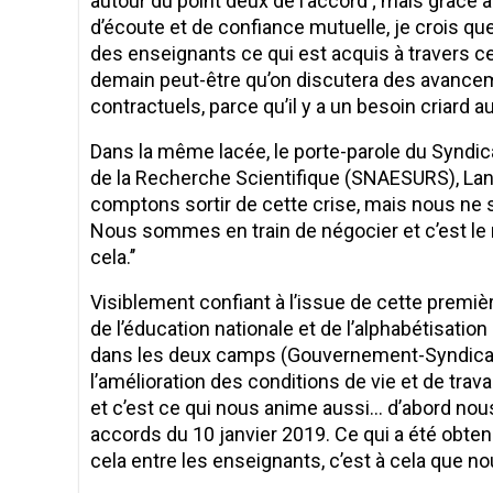
autour du point deux de l’accord ; mais grâce 
d’écoute et de confiance mutuelle, je crois que
des enseignants ce qui est acquis à travers ce
demain peut-être qu’on discutera des avance
contractuels, parce qu’il y a un besoin criard a
Dans la même lacée, le porte-parole du Syndi
de la Recherche Scientifique (SNAESURS), Lansa
comptons sortir de cette crise, mais nous ne 
Nous sommes en train de négocier et c’est le 
cela.’’
Visiblement confiant à l’issue de cette premi
de l’éducation nationale et de l’alphabétisation 
dans les deux camps (Gouvernement-Syndicat),
l’amélioration des conditions de vie et de trava
et c’est ce qui nous anime aussi… d’abord nous 
accords du 10 janvier 2019. Ce qui a été obtenu 
cela entre les enseignants, c’est à cela que n