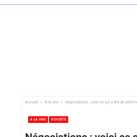
Accueil
A la une
Négociations : voici ce qui a été dit entr
A LA UNE
SOCIETÉ