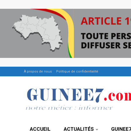
À propos de nous
Politique de confidentialité
ACCUEIL
ACTUALITÉS
GUINEE