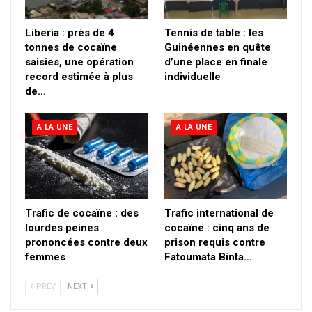
Liberia : près de 4
Tennis de table : les
tonnes de cocaïne
Guinéennes en quête
saisies, une opération
d’une place en finale
record estimée à plus
individuelle
de…
A LA UNE
A LA UNE
Trafic de cocaïne : des
Trafic international de
lourdes peines
cocaïne : cinq ans de
prononcées contre deux
prison requis contre
femmes
Fatoumata Binta…
PREV
NEXT