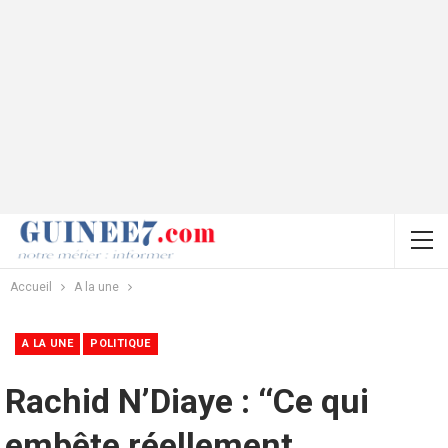
Accueil
A la une
A LA UNE
POLITIQUE
Rachid N’Diaye : ‘‘Ce qui
embête réellement