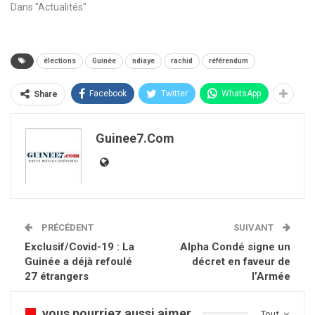
Dans "Actualités"
élections
Guinée
ndiaye
rachid
référendum
Facebook
Twitter
WhatsApp
Share
Guinee7.com
PRÉCÉDENT
SUIVANT
Exclusif/Covid-19 : La
Alpha Condé signe un
Guinée a déjà refoulé
décret en faveur de
27 étrangers
l’Armée
vous pourriez aussi aimer
Tout