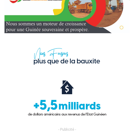
- Publicité -