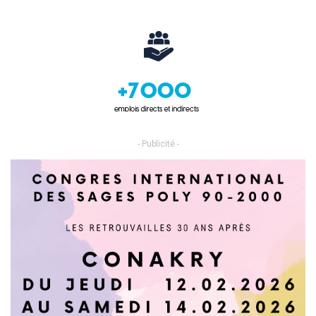
- Publicité -