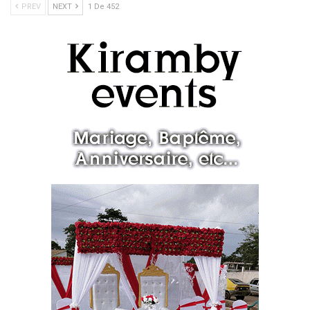
PREV
NEXT
1 De 452