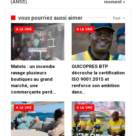
(ANSS)
moment »
vous pourriez aussi aimer
Tout
A LA UNE
A LA UNE
Matoto : un incendie
GUICOPRES BTP
ravage plusieurs
décroche la certification
boutiques au grand
ISO 9001:2015 et
marché, une
renforce son ambition
commerçante perd…
dans…
A LA UNE
A LA UNE