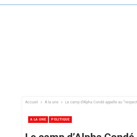
Accueil
A la une
Le camp d’Alpha Condé appelle au ‘‘respect
A LA UNE
POLITIQUE