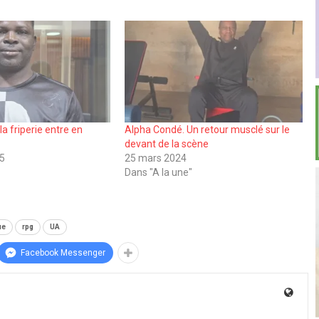
la friperie entre en
Alpha Condé. Un retour musclé sur le
devant de la scène
25
25 mars 2024
Dans "A la une"
ue
rpg
UA
Facebook Messenger