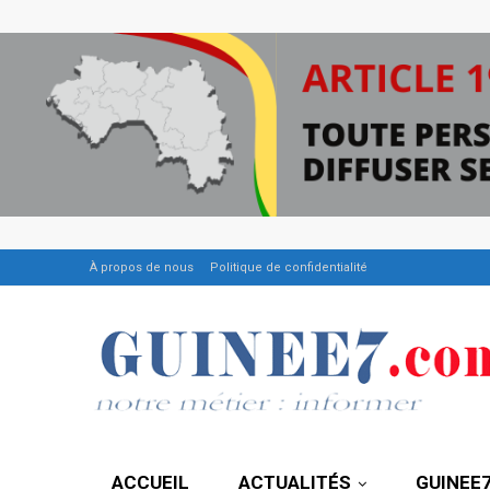
À propos de nous
Politique de confidentialité
ACCUEIL
ACTUALITÉS
GUINEE