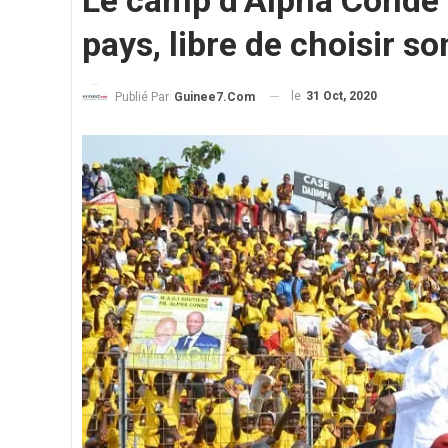
Le camp d’Alpha Condé a
pays, libre de choisir s
le
31 Oct, 2020
Publié Par
Guinee7.com