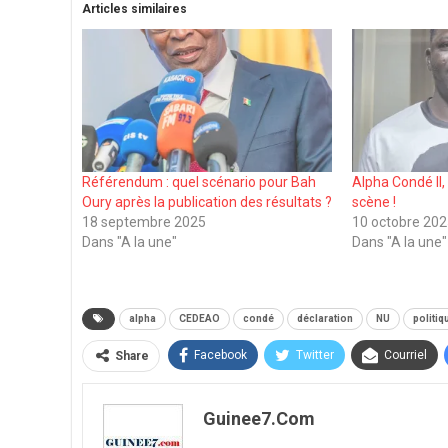
Articles similaires
Référendum : quel scénario pour Bah
Alpha Condé II, 
Oury après la publication des résultats ?
scène !
18 septembre 2025
10 octobre 20
Dans "A la une"
Dans "A la une"
alpha
CEDEAO
condé
déclaration
NU
politiq
Facebook
Twitter
Courriel
Share
Guinee7.com