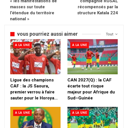
« les manifestations de
compagnie RUSAL
masses sur toute
récompensés par la
l’étendue du territoire
structure Katala 224
national »
vous pourriez aussi aimer
Tout
A LA UNE
A LA UNE
Ligue des champions
CAN 2027(Q) : la CAF
CAF : la JS Saoura,
écarte tout risque
premier verrou à faire
majeur pour Afrique du
sauter pour le Horoya…
Sud–Guinée
A LA UNE
A LA UNE