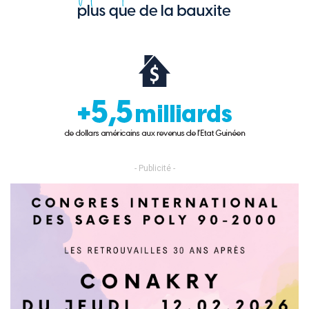
- Publicité -