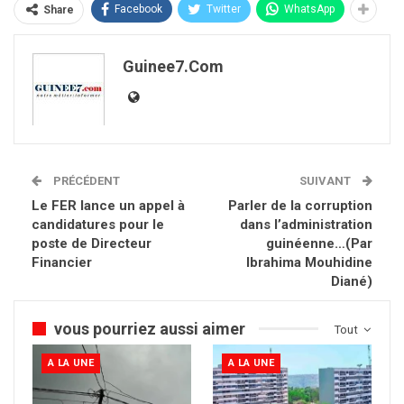
Facebook
Twitter
WhatsApp
Share
Guinee7.com
PRÉCÉDENT
SUIVANT
Le FER lance un appel à
Parler de la corruption
candidatures pour le
dans l’administration
poste de Directeur
guinéenne…(Par
Financier
Ibrahima Mouhidine
Diané)
vous pourriez aussi aimer
Tout
A LA UNE
A LA UNE