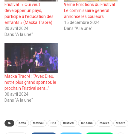
Fristival : « Qui veut
9ème Émotions du Fristival.
développer un pays,
Le commissaire général
participe à l’éducation des
annonce les couleurs
enfants » (Macka Traoré)
15 décembre 2024
30 avril 2024
Dans "A la une"
Dans "A la une"
Macka Traoré : ‘‘Avec Dieu,
notre plus grand sponsor, le
prochain Fristival sera…’’
30 avril 2024
Dans "A la une"
boffa
festival
Fria
fristival
lansana
macka
traoré