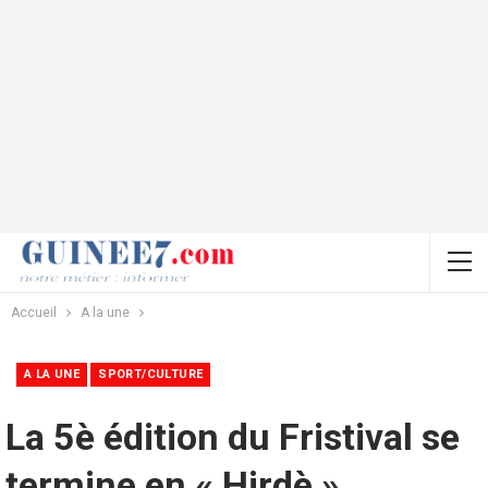
Accueil
A la une
A LA UNE
SPORT/CULTURE
La 5è édition du Fristival se
termine en « Hirdè »