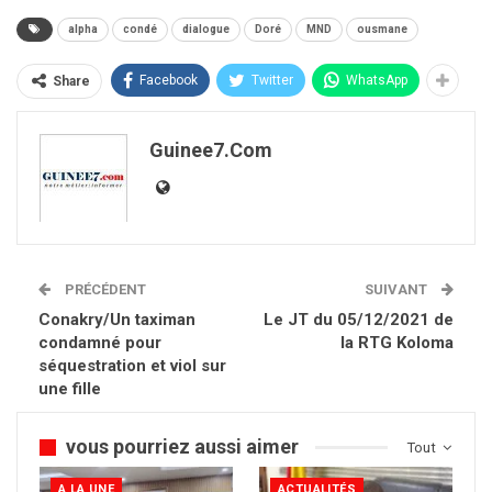
alpha
condé
dialogue
Doré
MND
ousmane
Facebook
Twitter
WhatsApp
Share
Guinee7.com
PRÉCÉDENT
SUIVANT
Conakry/Un taximan
Le JT du 05/12/2021 de
condamné pour
la RTG Koloma
séquestration et viol sur
une fille
vous pourriez aussi aimer
Tout
A LA UNE
ACTUALITÉS