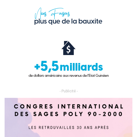
- Publicité -