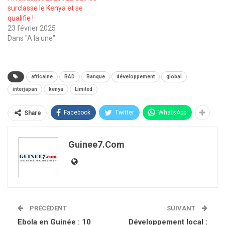
surclasse le Kenya et se
qualifie !
23 février 2025
Dans "A la une"
africaine
BAD
Banque
développement
global
interjapan
kenya
Limited
Facebook
Twitter
WhatsApp
Share
Guinee7.com
PRÉCÉDENT
SUIVANT
Ebola en Guinée : 10
Développement local :