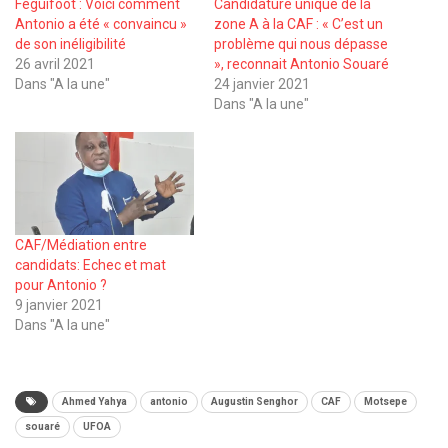
Féguifoot : Voici comment
Candidature unique de la
Antonio a été « convaincu »
zone A à la CAF : « C’est un
de son inéligibilité
problème qui nous dépasse
26 avril 2021
», reconnait Antonio Souaré
Dans "A la une"
24 janvier 2021
Dans "A la une"
CAF/Médiation entre
candidats: Echec et mat
pour Antonio ?
9 janvier 2021
Dans "A la une"
Ahmed Yahya
antonio
Augustin Senghor
CAF
Motsepe
souaré
UFOA