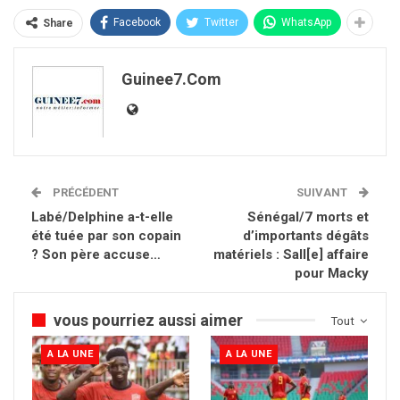
Facebook
Twitter
WhatsApp
Share
Guinee7.com
PRÉCÉDENT
SUIVANT
Labé/Delphine a-t-elle
Sénégal/7 morts et
été tuée par son copain
d’importants dégâts
? Son père accuse…
matériels : Sall[e] affaire
pour Macky
vous pourriez aussi aimer
Tout
A LA UNE
A LA UNE