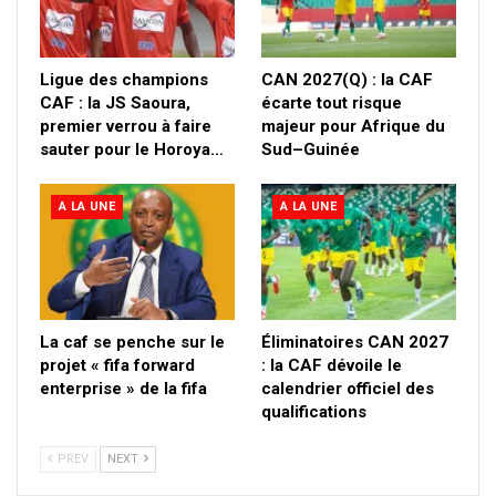
Ligue des champions
CAN 2027(Q) : la CAF
CAF : la JS Saoura,
écarte tout risque
premier verrou à faire
majeur pour Afrique du
sauter pour le Horoya…
Sud–Guinée
A LA UNE
A LA UNE
La caf se penche sur le
Éliminatoires CAN 2027
projet « fifa forward
: la CAF dévoile le
enterprise » de la fifa
calendrier officiel des
qualifications
PREV
NEXT