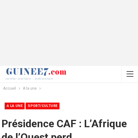
Accueil
A la une
A LA UNE
SPORT/CULTURE
Présidence CAF : L’Afrique
de l’Ouest perd