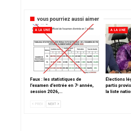
vous pourriez aussi aimer
A LA UNE
A LA UNE
Faux : les statistiques de
Élections lé
l’examen d’entrée en 7ᵉ année,
partis provi
session 2026,…
la liste nat
PREV
NEXT