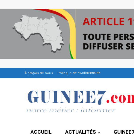
À propos de nous
Politique de confidentialité
ACCUEIL
ACTUALITÉS
GUINEE