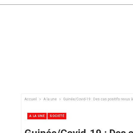
Accueil
A la une
Guinée/Covid-19 : Des cas positifs revus à
A LA UNE
SOCIETÉ