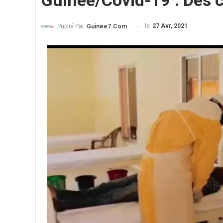
Guinée/Covid-19 : Des ca
le
27 Avr, 2021
Publié Par
Guinee7.com