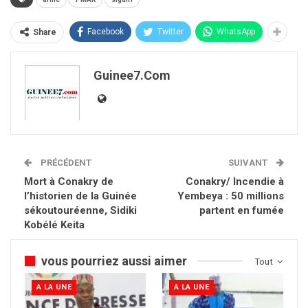
Facebook
Twitter
WhatsApp
Share
Guinee7.com
PRÉCÉDENT
SUIVANT
Mort à Conakry de
Conakry/ Incendie à
l’historien de la Guinée
Yembeya : 50 millions
sékoutouréenne, Sidiki
partent en fumée
Kobélé Keita
vous pourriez aussi aimer
Tout
A LA UNE
A LA UNE