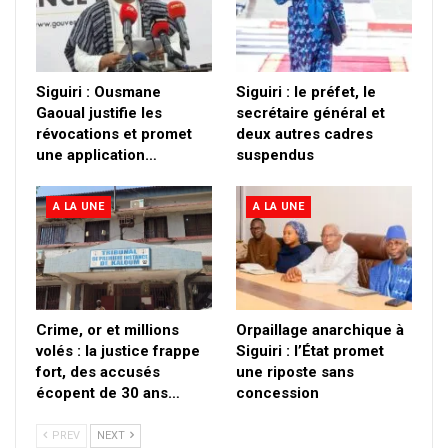
Siguiri : Ousmane
Siguiri : le préfet, le
Gaoual justifie les
secrétaire général et
révocations et promet
deux autres cadres
une application…
suspendus
A LA UNE
A LA UNE
Crime, or et millions
Orpaillage anarchique à
volés : la justice frappe
Siguiri : l’État promet
fort, des accusés
une riposte sans
écopent de 30 ans…
concession
PREV
NEXT