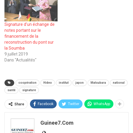
Signature d’un échange de
notes portant sur le
financement de la
reconstruction du pont sur
la Soumba
9 juillet 2019
Dans "Actualités"
coopération
Hideo
institut
japon
Matsubara
national
santé
signature
Facebook
Twitter
WhatsApp
Share
Guinee7.com