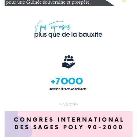
- Publicité -