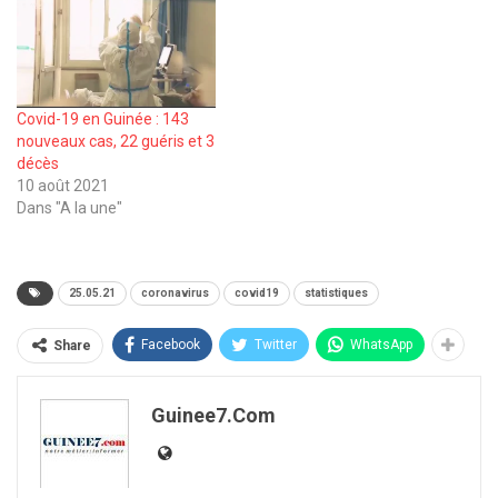
Covid-19 en Guinée : 143
nouveaux cas, 22 guéris et 3
décès
10 août 2021
Dans "A la une"
25.05.21
coronavirus
covid19
statistiques
Facebook
Twitter
WhatsApp
Share
Guinee7.com