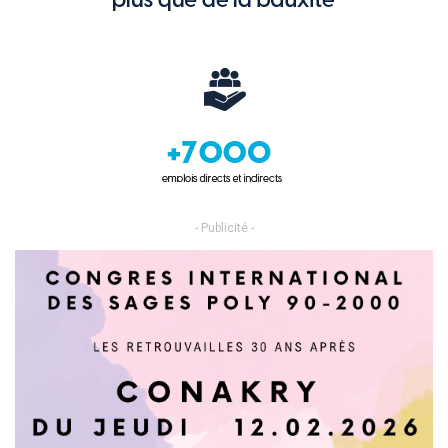
- Publicité -