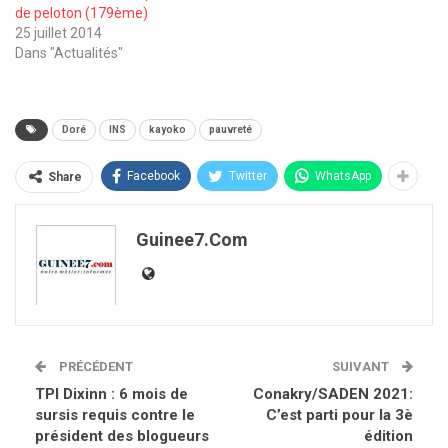
de peloton (179ème)
25 juillet 2014
Dans "Actualités"
Doré
INS
kayoko
pauvreté
Facebook
Twitter
WhatsApp
Share
Guinee7.com
PRÉCÉDENT
SUIVANT
TPI Dixinn : 6 mois de
Conakry/SADEN 2021:
sursis requis contre le
C’est parti pour la 3è
président des blogueurs
édition