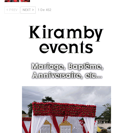
PREV
NEXT
1 De 452