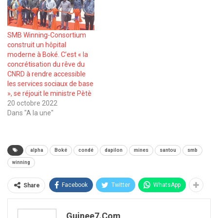
SMB Winning-Consortium
construit un hôpital
moderne à Boké. C’est « la
concrétisation du rêve du
CNRD à rendre accessible
les services sociaux de base
», se réjouit le ministre Pètè
20 octobre 2022
Dans "A la une"
alpha
Boké
condé
dapilon
mines
santou
smb
winning
Facebook
Twitter
WhatsApp
Share
Guinee7.com