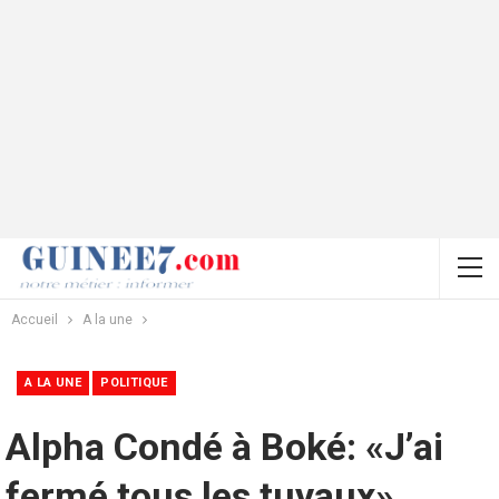
Accueil
A la une
A LA UNE
POLITIQUE
Alpha Condé à Boké: «J’ai
fermé tous les tuyaux»