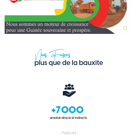
- Publicité -