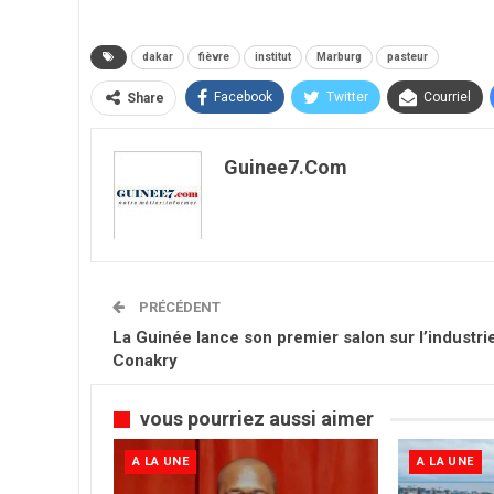
dakar
fièvre
institut
Marburg
pasteur
Facebook
Twitter
Courriel
Share
Guinee7.com
PRÉCÉDENT
La Guinée lance son premier salon sur l’industri
Conakry
vous pourriez aussi aimer
A LA UNE
A LA UNE