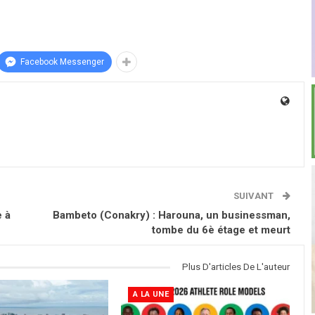
Facebook Messenger
SUIVANT
e à
Bambeto (Conakry) : Harouna, un businessman,
tombe du 6è étage et meurt
Plus D'articles De L'auteur
A LA UNE