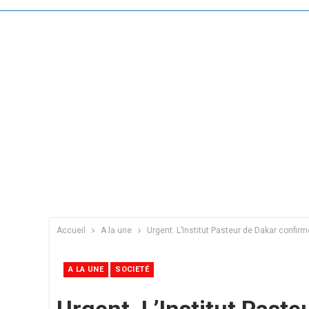
Accueil
A la une
Urgent. L’Institut Pasteur de Dakar confir
A LA UNE
SOCIETÉ