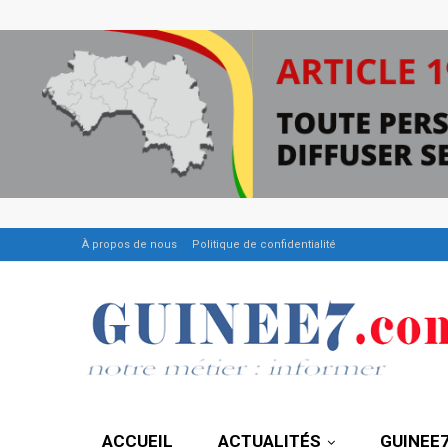
À propos de nous
Politique de confidentialité
ACCUEIL
ACTUALITÉS
GUINEE