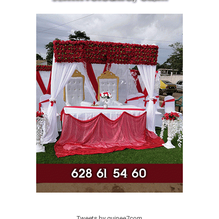
Tweets by guinee7com