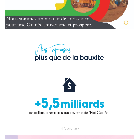
- Publicité -