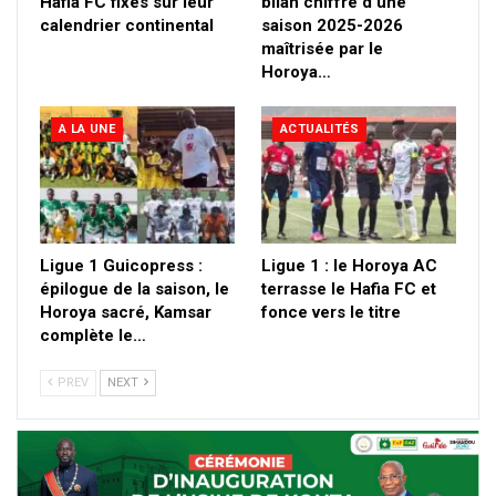
Hafia FC fixés sur leur
bilan chiffré d’une
calendrier continental
saison 2025-2026
maîtrisée par le
Horoya…
A LA UNE
ACTUALITÉS
Ligue 1 Guicopress :
Ligue 1 : le Horoya AC
épilogue de la saison, le
terrasse le Hafia FC et
Horoya sacré, Kamsar
fonce vers le titre
complète le…
PREV
NEXT