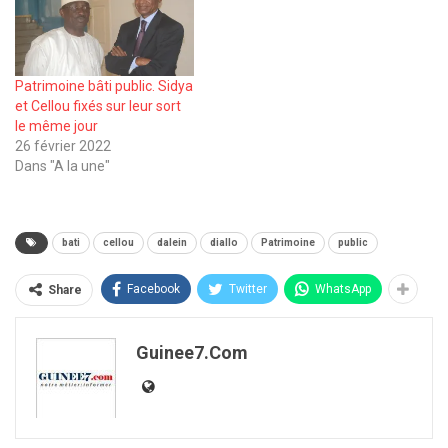
Patrimoine bâti public. Sidya
et Cellou fixés sur leur sort
le même jour
26 février 2022
Dans "A la une"
bati
cellou
dalein
diallo
Patrimoine
public
Facebook
Twitter
WhatsApp
Share
Guinee7.com