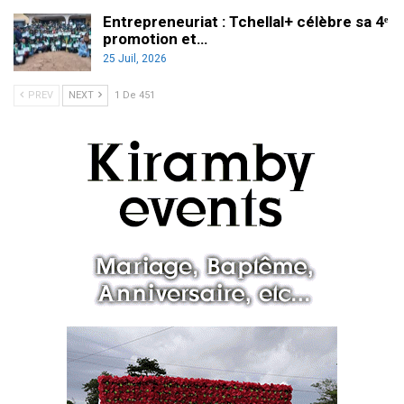
Entrepreneuriat : Tchellal+ célèbre sa 4ᵉ
promotion et…
25 Juil, 2026
PREV
NEXT
1 De 451