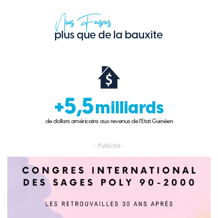
- Publicité -