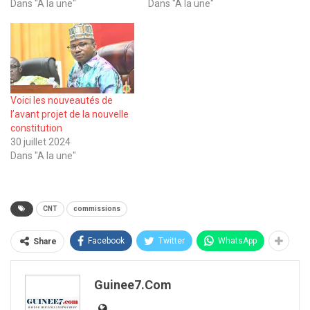
Dans "A la une"
Dans "A la une"
Voici les nouveautés de
l’avant projet de la nouvelle
constitution
30 juillet 2024
Dans "A la une"
CNT
commissions
Facebook
Twitter
WhatsApp
Share
Guinee7.com