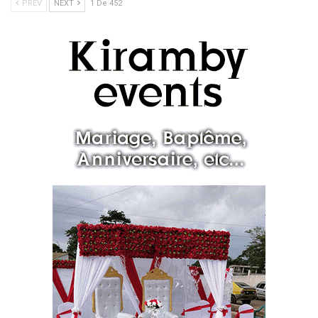
PREV
NEXT
1 De 452