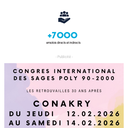
- Publicité -