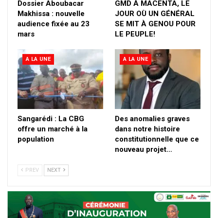
Dossier Aboubacar
GMD À MACENTA, LE
Makhissa : nouvelle
JOUR OÙ UN GÉNÉRAL
audience fixée au 23
SE MIT À GENOU POUR
mars
LE PEUPLE!
A LA UNE
A LA UNE
Sangarédi : La CBG
Des anomalies graves
offre un marché à la
dans notre histoire
population
constitutionnelle que ce
nouveau projet…
PREV
NEXT