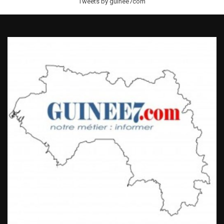
Tweets by guinee7com