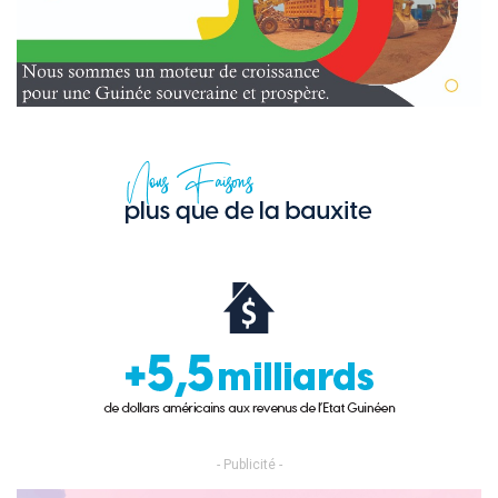
- Publicité -