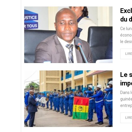
Excl
du 
Ce lun
économ
le des
LIRE
Le 
imp
Dans l
guinée
entrep
LIRE