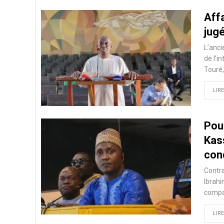
Affa
jugé
L’anci
de l’i
Touré,
LIRE
Pour
Kas
con
Contra
Ibrah
compar
LIRE