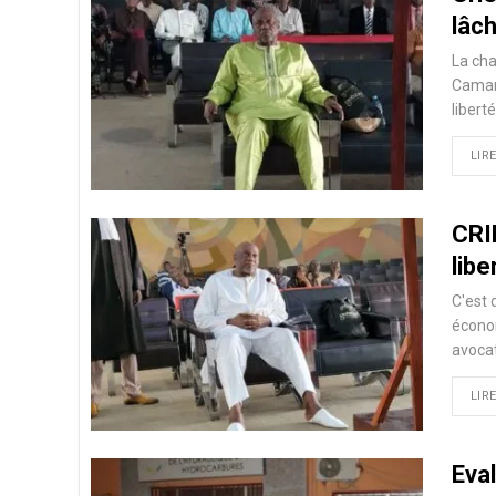
lâc
La ch
Camara
libert
LIRE
CRIE
lib
C'est 
économ
avoca
LIRE
Eva