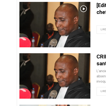
[Edi
chef
LIRE
CRIE
san
L'anci
absenc
invoqu
LIRE