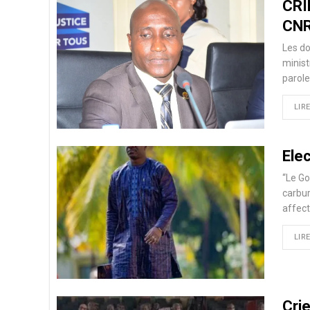
CRI
CNR
Les do
minist
parol
LIRE
Elec
‘‘Le G
carbur
affect
LIRE
Cri