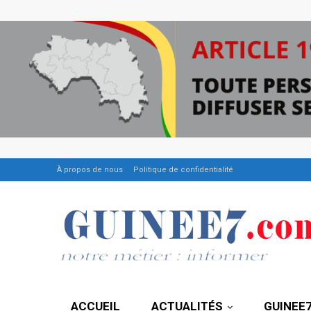
À propos de nous
Politique de confidentialité
ACCUEIL
ACTUALITÉS
GUINEE