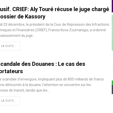
usif. CRIEF: Aly Touré récuse le juge chargé
dossier de Kassory
di 23 décembre, le président de la Cour de Répression des Infractions
iques et Financières (CRIEF), Francis Kova Zoumanigui, a ordonné
saisissement du juge…
 LA SUITE...
scandale des Douanes : Le cas des
ortateurs
e scandale d’envergure, impliquant plus de 800 milliards de francs
ns détournés à la douane, l’attention se concentre sur les
rises de transit, tandis que les…
 LA SUITE...