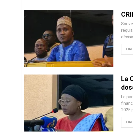
CRIE
Souven
réquis
décisi
LIRE
La 
doss
Le par
financ
2025 p
LIRE