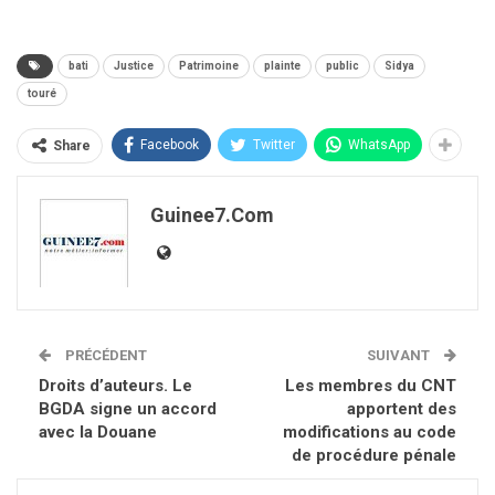
bati
Justice
Patrimoine
plainte
public
Sidya
touré
Facebook
Twitter
WhatsApp
Share
Guinee7.com
PRÉCÉDENT
SUIVANT
Droits d’auteurs. Le
Les membres du CNT
BGDA signe un accord
apportent des
avec la Douane
modifications au code
de procédure pénale