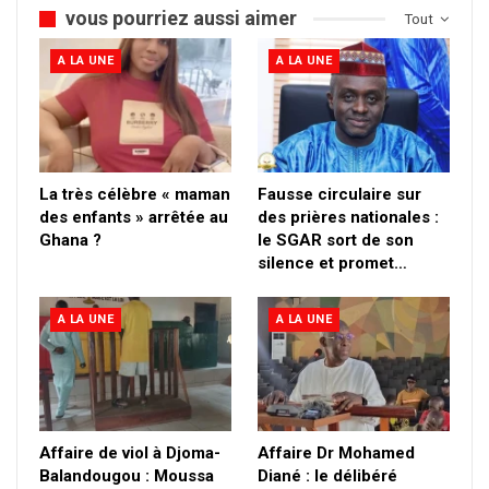
vous pourriez aussi aimer
Tout
A LA UNE
A LA UNE
La très célèbre « maman
Fausse circulaire sur
des enfants » arrêtée au
des prières nationales :
Ghana ?
le SGAR sort de son
silence et promet…
A LA UNE
A LA UNE
Affaire de viol à Djoma-
Affaire Dr Mohamed
Balandougou : Moussa
Diané : le délibéré