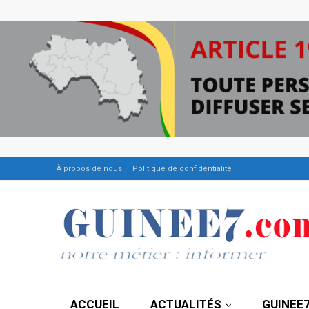
À propos de nous
Politique de confidentialité
ACCUEIL
ACTUALITÉS
GUINEE