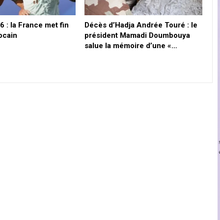
 : la France met fin
Décès d’Hadja Andrée Touré : le
ocain
président Mamadi Doumbouya
salue la mémoire d’une «…