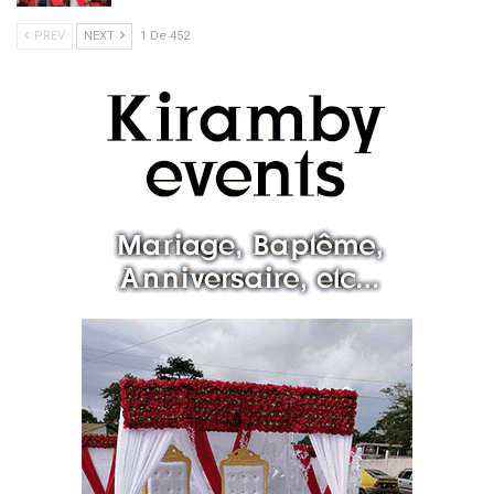
PREV
NEXT
1 De 452