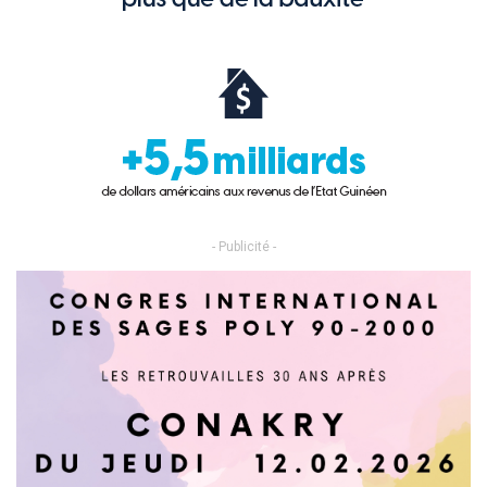
- Publicité -