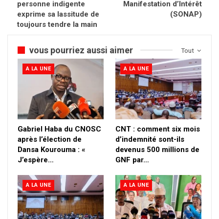
personne indigente
Manifestation d’Intérêt
exprime sa lassitude de
(SONAP)
toujours tendre la main
vous pourriez aussi aimer
Tout
A LA UNE
A LA UNE
Gabriel Haba du CNOSC
CNT : comment six mois
après l’élection de
d’indemnité sont-ils
Dansa Kourouma : «
devenus 500 millions de
J’espère…
GNF par…
A LA UNE
A LA UNE