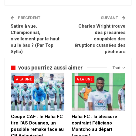
PRÉCÉDENT
SUIVANT
Satire à vue.
Charles Wright trouve
Championnat,
des présumés
nivellement par le haut
coupables des
ou le bas ? (Par Top
éruptions cutanées des
Sylla)
pêcheurs
vous pourriez aussi aimer
Tout
A LA UNE
A LA UNE
Coupe CAF : le Hafia FC
Hafia FC : la blessure
tire l’AS Douanes, un
contraint Féliciano
possible remake face au
Montcho au départ
CR Belouizdad
(source)