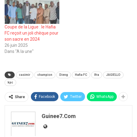
Coupe de la Ligue : le Hafia
FC reçoit un joli chèque pour
son sacre en 2024
26 juin 2025
Dans "A la une"
casimir
champion
Dieng
Hafia FC
Ifra
JAGIELLO
kpc
Facebook
Twitter
WhatsApp
Share
Guinee7.com