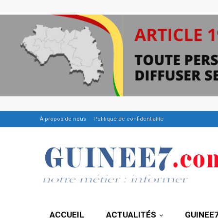
À propos de nous
Politique de confidentialité
ACCUEIL
ACTUALITÉS
GUINEE