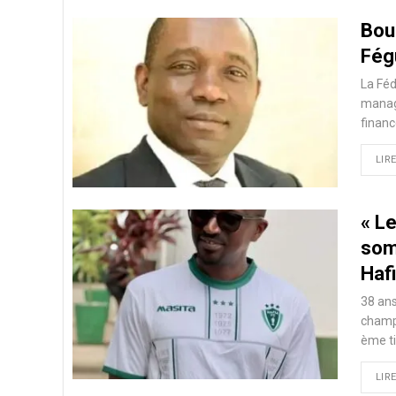
Boub
Fég
La Féd
manage
financ
LIRE
« Le
som
Haf
38 ans
champi
ème t
LIRE