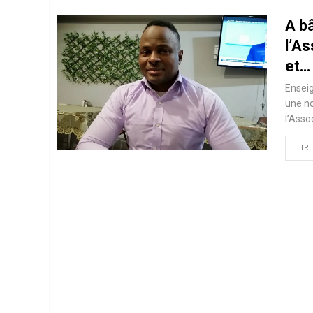
A b
l’A
et…
Enseig
une no
l’Asso
LIRE