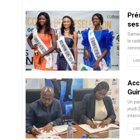
Pré
ses
Samedi
le cad
conco
LIRE
Acc
Gui
Un par
jeudi 
intern
LIRE