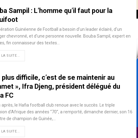
a Sampil : L’homme qu’il faut pour la
uifoot
ération Guinéenne de Football a besoin d'un leader éclairé, d'un
r chevronné, et d'une personne nouvelle. Bouba Sampil, expert en
es, fin connaisseur des textes…
 LA SUITE...
 plus difficile, c’est de se maintenir au
met », Ifra Djeng, président délégué du
ia FC
 après, le Hafia football club renoue avec le succès. Le triple
on d'Afrique des années ‘‘70’’, a remporté, dimanche dernier, son 16
itre de champion de Guinée,…
 LA SUITE...