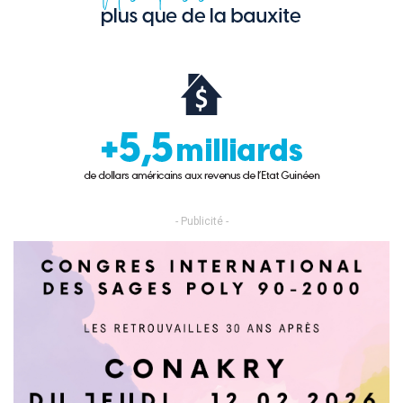
- Publicité -