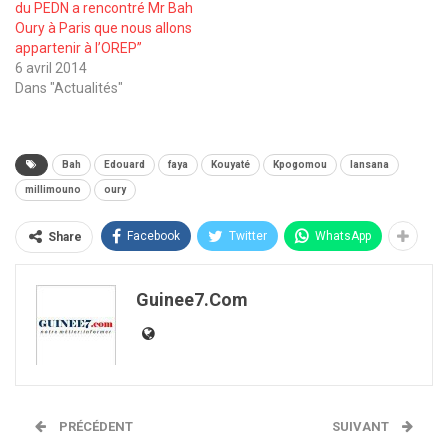
du PEDN a rencontré Mr Bah
Oury à Paris que nous allons
appartenir à l’OREP’’
6 avril 2014
Dans "Actualités"
Bah
Edouard
faya
Kouyaté
Kpogomou
lansana
millimouno
oury
Facebook
Twitter
WhatsApp
Share
Guinee7.com
PRÉCÉDENT
SUIVANT