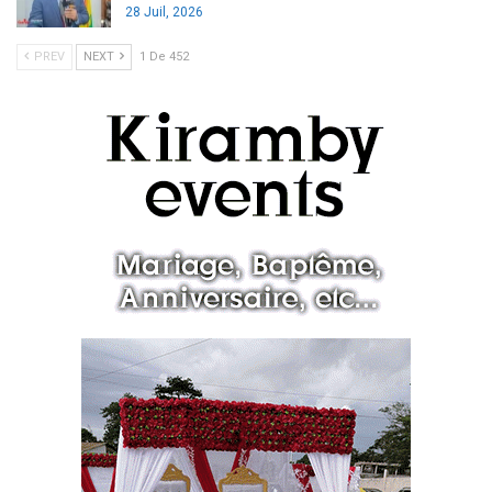
28 Juil, 2026
PREV
NEXT
1 De 452