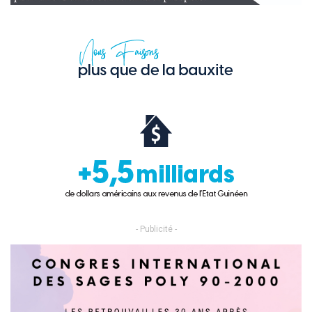
- Publicité -