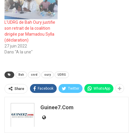
L’UDRG de Bah Oury justifie
son retrait de la coalition
dirigée par Mamadou Sylla
(déclaration)
27 juin 2022
Dans "A la une"
Bah
cnrd
oury
UDRG
Facebook
Twitter
WhatsApp
Share
Guinee7.com