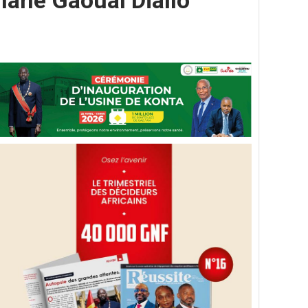
smane Gaoual Diallo