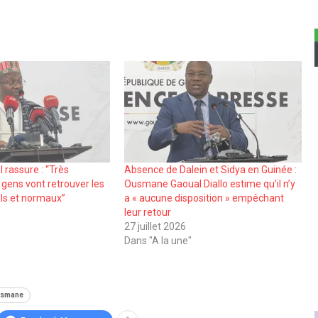
 rassure : ‘‘Très
Absence de Dalein et Sidya en Guinée :
 gens vont retrouver les
Ousmane Gaoual Diallo estime qu’il n’y
ls et normaux’’
a « aucune disposition » empêchant
4
leur retour
27 juillet 2026
Dans "A la une"
usmane