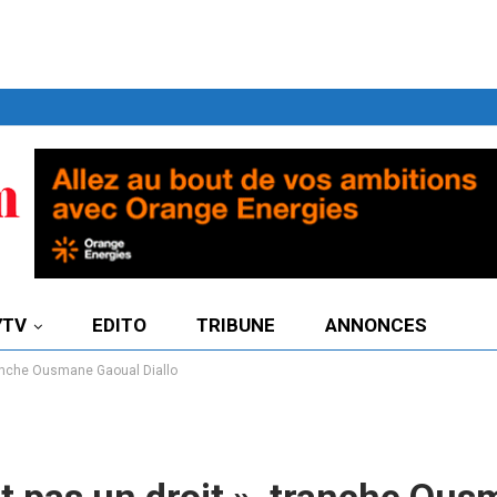
7TV
EDITO
TRIBUNE
ANNONCES
 tranche Ousmane Gaoual Diallo