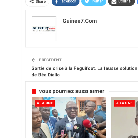
Facebook
Twitter
Courriel
Share
Guinee7.com
PRÉCÉDENT
Sortie de crise à la Feguifoot. La fausse solution
de Béa Diallo
vous pourriez aussi aimer
A LA UNE
A LA UNE