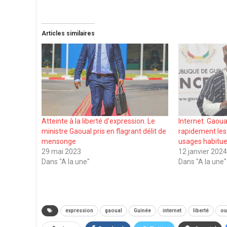
Articles similaires
Atteinte à la liberté d’expression. Le
Internet. Gaoual
ministre Gaoual pris en flagrant délit de
rapidement les
mensonge
usages habitue
29 mai 2023
12 janvier 202
Dans "A la une"
Dans "A la une"
expression
gaoual
Guinée
internet
liberté
o