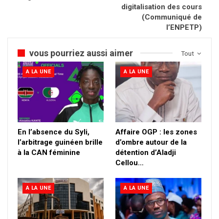
digitalisation des cours
(Communiqué de
l’ENPETP)
vous pourriez aussi aimer
Tout
A LA UNE
A LA UNE
En l’absence du Syli,
Affaire OGP : les zones
l’arbitrage guinéen brille
d’ombre autour de la
à la CAN féminine
détention d’Aladji
Cellou…
A LA UNE
A LA UNE