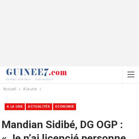
Accueil
A la une
A LA UNE
ACTUALITÉS
ECONOMIE
Mandian Sidibé, DG OGP :
« Je n’ai licencié personne,