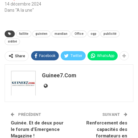
14 décembre 2024
Dans "A la une"
faillite
guinéen
mandian
Office
ogp
publicité
sidibé
Facebook
Twitter
WhatsApp
Share
Guinee7.com
PRÉCÉDENT
SUIVANT
Guinée. Et de deux pour
Renforcement des
le forum d’Emergence
capacités des
Magazine !
formateurs en