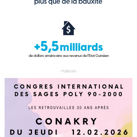
- Publicité -