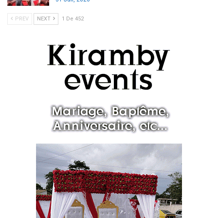
PREV
NEXT
1 De 452