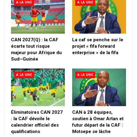
A LA UNE
A LA UNE
CAN 2027(Q) : la CAF
La caf se penche sur le
écarte tout risque
projet « fifa forward
majeur pour Afrique du
enterprise » de la fifa
Sud–Guinée
A LA UNE
A LA UNE
Éliminatoires CAN 2027
CAN à 28 équipes,
: la CAF dévoile le
soutien à Omar Artan et
calendrier officiel des
futur départ de la CAF :
qualifications
Motsepe se lâche