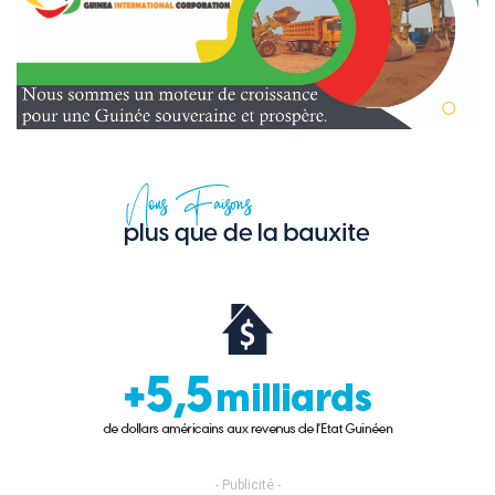
- Publicité -