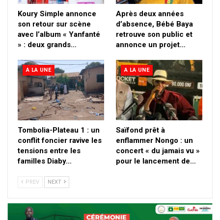
Koury Simple annonce
Après deux années
son retour sur scène
d’absence, Bébé Baya
avec l’album « Yanfanté
retrouve son public et
» : deux grands…
annonce un projet…
A LA UNE
A LA UNE
Tombolia-Plateau 1 : un
Saïfond prêt à
conflit foncier ravive les
enflammer Nongo : un
tensions entre les
concert « du jamais vu »
familles Diaby…
pour le lancement de…
PREV
NEXT