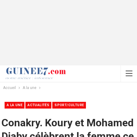
Accueil
A la une
A LA UNE
ACTUALITÉS
SPORT/CULTURE
Conakry. Koury et Mohamed
Diaby célèbrent la femme ce