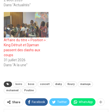
Dans "Actualités"
Affaire du titre « Position » :
King Détruit et Djaman
passent des clashs aux
coups
31 juillet 2026
Dans "A la une"
boiro
boss
concert
diaby
Koury
mamaya
mohamed
Poutine
Facebook
Twitter
WhatsApp
Share