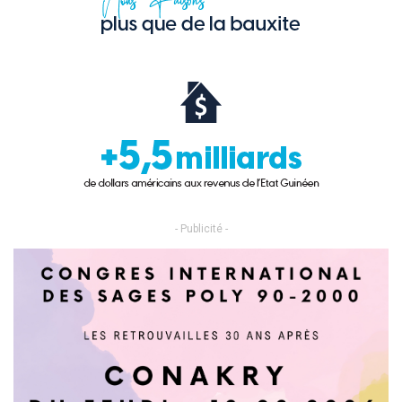
- Publicité -