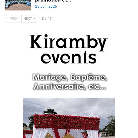
25 Juil, 2026
PREV
NEXT
1 De 451