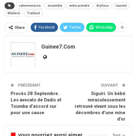
cybermenaces
ensemble
entre-prendre
KrySecu
Laurent
Mixitech
Treillard
Facebook
Twitter
WhatsApp
Share
Guinee7.com
PRÉCÉDENT
SUIVANT
Procès 28 Septembre.
Siguiri. Un bébé
Les avocats de Dadis et
miraculeusement
Toumba d’accord sur
retrouvé vivant sous les
pour une cause
décombres d’une mine
d’or
vous pourriez aussi aimer
Tout