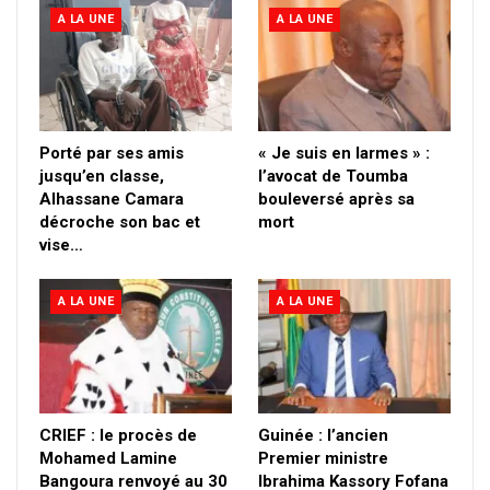
A LA UNE
A LA UNE
Porté par ses amis
« Je suis en larmes » :
jusqu’en classe,
l’avocat de Toumba
Alhassane Camara
bouleversé après sa
décroche son bac et
mort
vise…
A LA UNE
A LA UNE
CRIEF : le procès de
Guinée : l’ancien
Mohamed Lamine
Premier ministre
Bangoura renvoyé au 30
Ibrahima Kassory Fofana