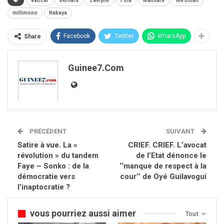
avocat
bernard
Evelyne
Fola
Mansaré
Me Dinah
millimono
Nabaya
Facebook
Twitter
WhatsApp
Share
Guinee7.com
PRÉCÉDENT
SUIVANT
Satire à vue. La «
CRIEF. CRIEF. L’avocat
révolution » du tandem
de l’Etat dénonce le
Faye – Sonko : de la
‘‘manque de respect à la
démocratie vers
cour’’ de Oyé Guilavogui
l’inaptocratie ?
vous pourriez aussi aimer
Tout