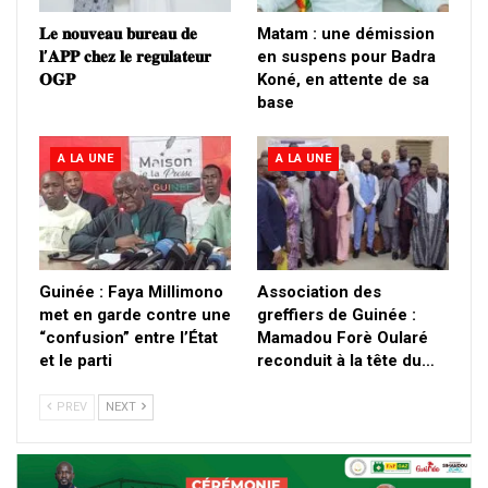
𝐋𝐞 𝐧𝐨𝐮𝐯𝐞𝐚𝐮 𝐛𝐮𝐫𝐞𝐚𝐮 𝐝𝐞
Matam : une démission
𝐥’𝐀𝐏𝐏 𝐜𝐡𝐞𝐳 𝐥𝐞 𝐫𝐞𝐠𝐮𝐥𝐚𝐭𝐞𝐮𝐫
en suspens pour Badra
𝐎𝐆𝐏
Koné, en attente de sa
base
A LA UNE
A LA UNE
Guinée : Faya Millimono
Association des
met en garde contre une
greffiers de Guinée :
“confusion” entre l’État
Mamadou Forè Oularé
et le parti
reconduit à la tête du…
PREV
NEXT