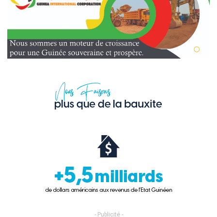
- Publicité -