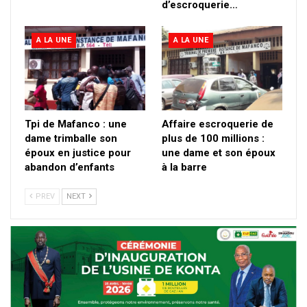
d’escroquerie…
A LA UNE
A LA UNE
Tpi de Mafanco : une
Affaire escroquerie de
dame trimballe son
plus de 100 millions :
époux en justice pour
une dame et son époux
abandon d’enfants
à la barre
PREV
NEXT