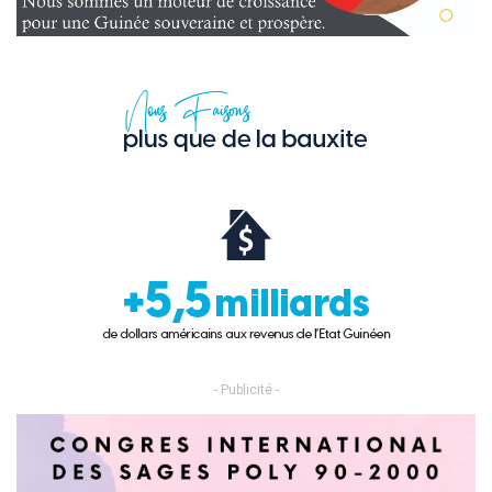
- Publicité -