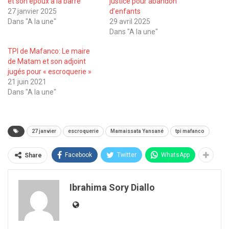
et son époux à la barre
justice pour abandon
27 janvier 2025
d’enfants
Dans "A la une"
29 avril 2025
Dans "A la une"
TPI de Mafanco: Le maire
de Matam et son adjoint
jugés pour « escroquerie »
21 juin 2021
Dans "A la une"
27 janvier
escroquerie
Mamaissata Yansané
tpi mafanco
Facebook
Twitter
WhatsApp
Share
Ibrahima Sory Diallo