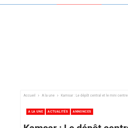
Accueil
A la une
Kamsar : Le dépôt central et le mini cent
A LA UNE
ACTUALITÉS
ANNONCES