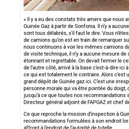
« Il y a eu des constats très amers que nous
Guinée Gaz à partir de Sonfonia. Il n’y a aucun
sont tous délabrés, s’il faut le dire. Vous n’ê
de camions qu’on est en train de remarquer sur 
nous continuons à voir les mêmes camions dan
de visite technique, il n’y a aucune mesure de 
étonnant et regrettable. On devait fermer le ce
de l’autre côté, arrivé à la base c’est-à-dire ic
ce qui est totalement le contraire. Alors c’est 
grand dépôt de Guinée gaz ici. C’est une irresp
personne morale qui va être pointée du doigt
jusqu’à ce que toutes nos recommandations so
Directeur général adjoint de FAPGAZ et chef de
Ce que reproche la mission d’inspection à Gui
recommandations formulées à son endroit lors
affront à l’endroit de l’autorité de tutelle.