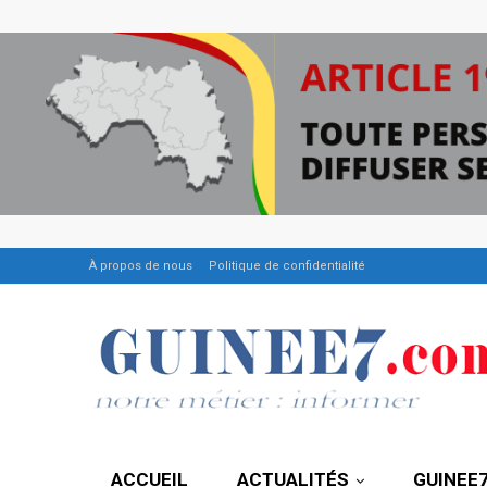
À propos de nous
Politique de confidentialité
ACCUEIL
ACTUALITÉS
GUINEE