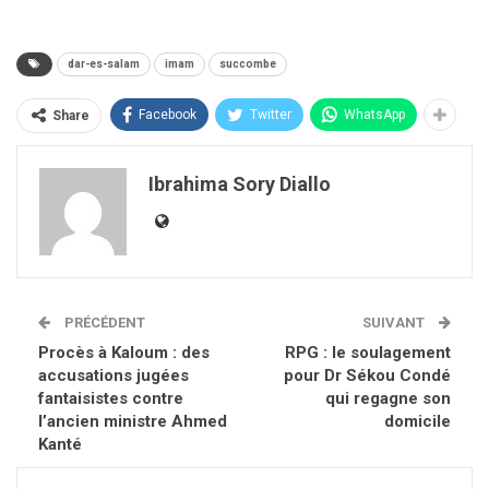
dar-es-salam
imam
succombe
Facebook
Twitter
WhatsApp
Share
Ibrahima Sory Diallo
PRÉCÉDENT
SUIVANT
Procès à Kaloum : des
RPG : le soulagement
accusations jugées
pour Dr Sékou Condé
fantaisistes contre
qui regagne son
l’ancien ministre Ahmed
domicile
Kanté