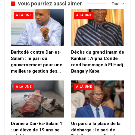
vous pourriez aussi aimer
Tout
A LA UNE
A LA UNE
Baritodé contre Dar-es-
Décès du grand imam de
Salam : le pari du
Kankan : Alpha Condé
gouvernement pour une
rend hommage à El Hadj
meilleure gestion des…
Bangaly Kaba
A LA UNE
A LA UNE
Drame à Dar-Es-Salam 1
Un parc à la place de la
: un élève de 19 ans se
décharge : le pari de